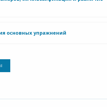
ния основных упражнений
il