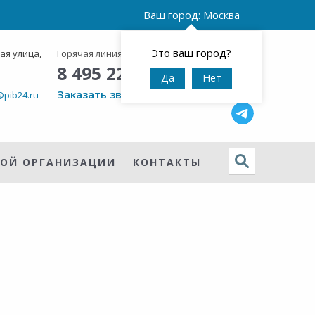
Ваш город:
Москва
Это ваш город?
ая улица,
Горячая линия:
Круглосуточно
8 495 223 38 48
Да
Нет
Заказать звонок
pib24.ru
НОЙ ОРГАНИЗАЦИИ
КОНТАКТЫ