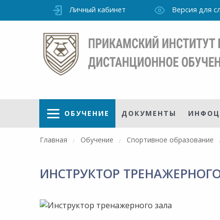
Личный кабинет
Версия для 
ОБУЧЕНИЕ
ДОКУМЕНТЫ
ИНФОЦ
Главная
Обучение
Спортивное образование
ИНСТРУКТОР ТРЕНАЖЕРНОГО
ая
Режим
работы
осуточно
Института
ПН-ПТ: