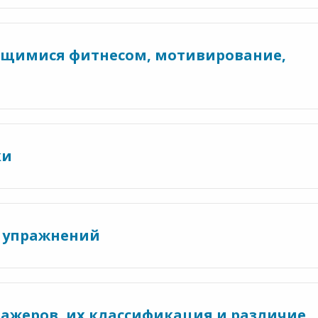
ющимися фитнесом, мотивирование,
ки
х упражнений
нажеров, их классификация и различие