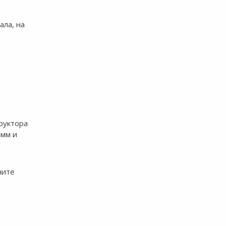
ала, на
руктора
амм и
чите