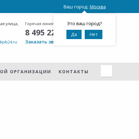
Ваш город:
Москва
Это ваш город?
ая улица,
Горячая линия:
Круглосуточно
8 495 223 38 48
Да
Нет
Заказать звонок
pib24.ru
НОЙ ОРГАНИЗАЦИИ
КОНТАКТЫ