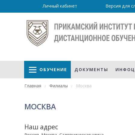
Личный кабинет
Версия для 
ОБУЧЕНИЕ
ДОКУМЕНТЫ
ИНФОЦ
Главная
Филиалы
Москва
МОСКВА
ая
Режим
работы
осуточно
Института
Наш адрес
ПН-ПТ:
Россия, Москва, Садовническая улица,