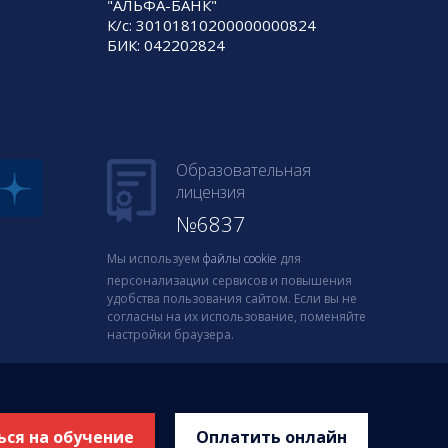
"АЛЬФА-БАНК"
К/с: 30101810200000000824
БИК: 042202824
Образовательная
лицензия
№6837
Мы используем
файлы cookie
для
персонализации сервисов и повышения
удобства пользования сайтом. Если вы не
согласны на их использование, поменяйте
настройки браузера.
ься на обучение
Оплатить онлайн