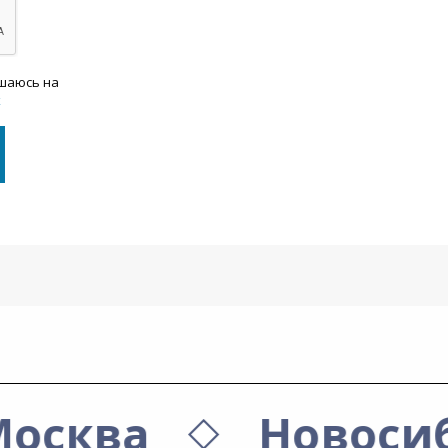
ашаюсь на
х
Москва
Новоси