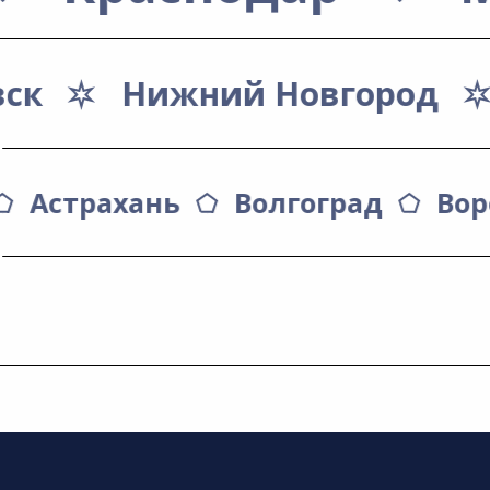
вск
Нижний Новгород
Астрахань
Волгоград
Во